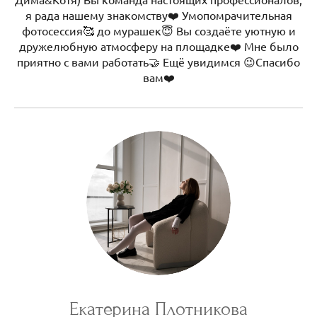
я рада нашему знакомству❤️ Умопомрачительная
фотосессия🥰 до мурашек😇 Вы создаёте уютную и
дружелюбную атмосферу на площадке❤️ Мне было
приятно с вами работать🤝 Ещё увидимся 😉Спасибо
вам❤️
Екатерина Плотникова