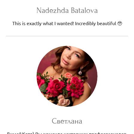
Nadezhda Batalova
This is exactly what I wanted! Incredibly beautiful 🥹
Светлана
Дима&Котя) Вы команда настоящих профессионалов,